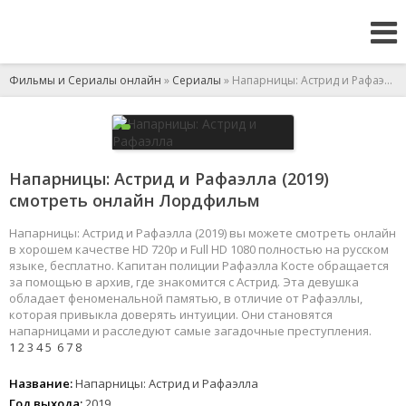
Фильмы и Сериалы онлайн
»
Сериалы
» Напарницы: Астрид и Рафаэлла
Напарницы: Астрид и Рафаэлла (2019)
смотреть онлайн Лордфильм
Напарницы: Астрид и Рафаэлла (2019) вы можете смотреть онлайн
в хорошем качестве HD 720p и Full HD 1080 полностью на русском
языке, бесплатно. Капитан полиции Рафаэлла Косте обращается
за помощью в архив, где знакомится с Астрид. Эта девушка
обладает феноменальной памятью, в отличие от Рафаэллы,
которая привыкла доверять интуиции. Они становятся
напарницами и расследуют самые загадочные преступления.
1
2
3
4
5
6
7
8
Название:
Напарницы: Астрид и Рафаэлла
Год выхода:
2019