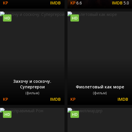
6.6
5.0
HD
HD
Захочу и соскочу.
Супергерои
Фиолетовый как море
(фильм)
(фильм)
HD
HD