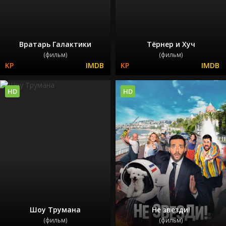
Вратарь Галактики
Тёрнер и Хуч
(фильм)
(фильм)
HD
HD
Шоу Трумана
Не звезди!
(фильм)
(фильм)