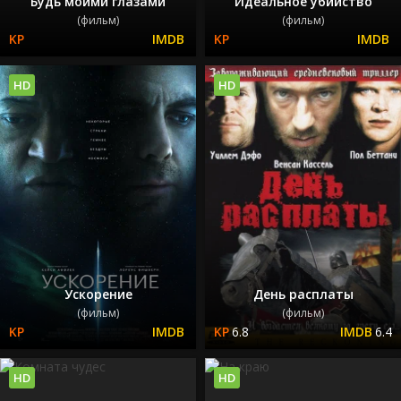
Будь моими глазами
Идеальное убийство
(фильм)
(фильм)
HD
HD
Ускорение
День расплаты
(фильм)
(фильм)
6.8
6.4
HD
HD