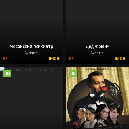
Чосонский психиатр
Дед Фомич
(фильм)
(фильм)
HD
HD