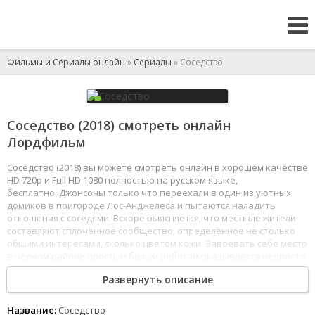
Фильмы и Сериалы онлайн
»
Сериалы
» Соседство
Соседство (2018) смотреть онлайн
Лордфильм
Соседство (2018) вы можете смотреть онлайн в хорошем качестве
HD 720p и Full HD 1080 полностью на русском языке,
бесплатно. Джонсоны только что переехали в один из уютных
домиков в пригороде Лос-Анджелеса и пытаются наладить
отношения с соседями. Вскоре выясняется, что местные жители
составляют сплочённое сообщество, определённое не столько
общими интересами, сколько цветом кожи. Завоевать себе место
в чёрном районе простым белым ребятам оказывается непросто.
1
2
3
4
5
6
7
8
Развернуть описание
Название:
Соседство