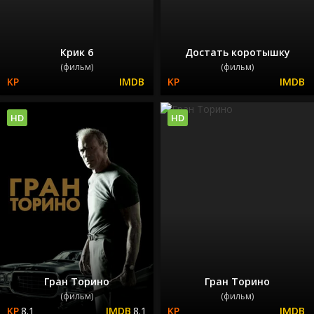
Крик 6
Достать коротышку
(фильм)
(фильм)
HD
HD
Гран Торино
Гран Торино
(фильм)
(фильм)
8.1
8.1