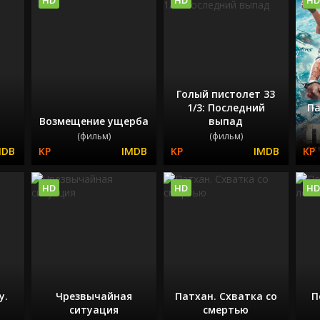
Голый пистолет 33
1/3: Последний
Па
Возмещение ущерба
выпад
(фильм)
(фильм)
HD
HD
HD
у.
Чрезвычайная
Патхан. Схватка со
П
ситуация
смертью