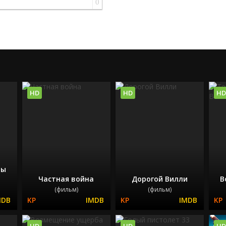
0
HD
HD
HD
ны
Частная война
Дорогой Вилли
В
(фильм)
(фильм)
HD
HD
HD