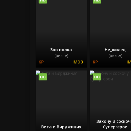
Зов волка
Не_жилец
(фильм)
(фильм)
HD
HD
Захочу и соскоч
Вита и Вирджиния
Супергерои