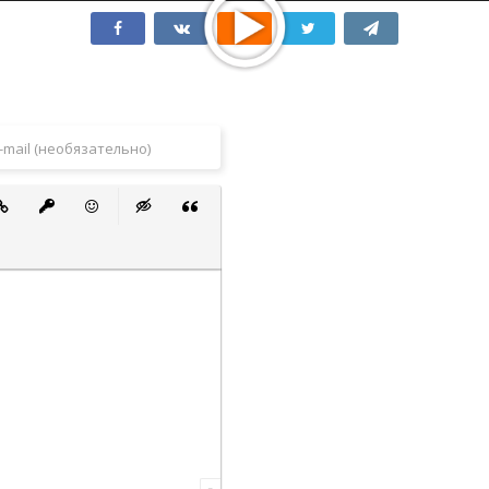
 список
ванный список
тавить ссылку
Вставить защищенную ссылку
Вставить смайлик
Вставка скрытого текста
Вставка цитаты