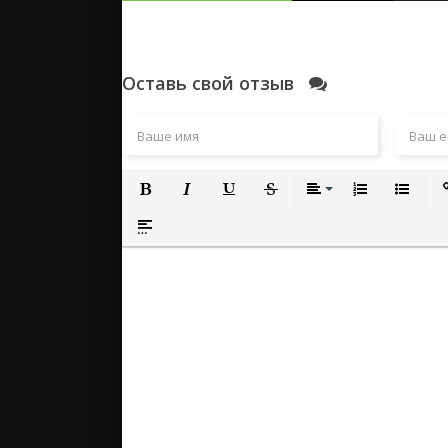
Оставь свой отзыв
Полужирный
Курсив
Подчеркнутый
Зачеркнутый
Выравнивание
Нумерованный
Маркиро
Вс
Вставка спойлера