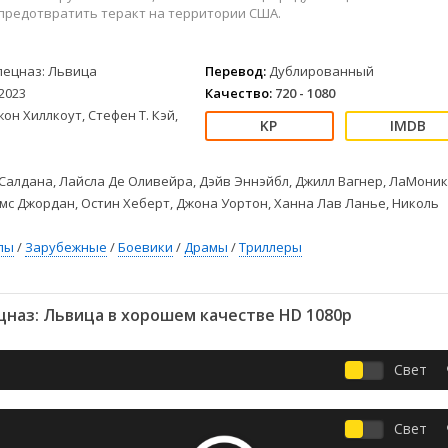
Детективы
2023
Семейные
предотвратить теракт на территории США.
Детские
2022
Спорт
Драмы
2021
Триллеры
пецназ: Львица
Перевод:
Дублированный
Комедии
Ужасы
2023
Качество:
720 - 1080
Русские
Фантастика
он Хиллкоут, Стефен Т. Кэй,
СССР
Фэнтези
ые
Зарубежные
Салдана, Лайсла Де Оливейра, Дэйв Эннэйбл, Джилл Вагнер, ЛаМони
Фильмы из соцетей
мс Джордан, Остин Хеберт, Джона Уортон, Ханна Лав Ланье, Николь
лы
/
Зарубежные
/
Боевики
/
Драмы
/
Триллеры
наз: Львица в хорошем качестве HD 1080p
Свет
Свет