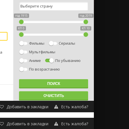
год 1915
год 2019
КП 0
КП 10
Фильмы
Сериалы
Мультфильмы
ка
Аниме
По убыванию
По возрастанию
Добавить в закладки
Есть жалоба?
Добавить в закладки
Есть жалоба?