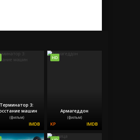
HD
Терминатор 3:
осстание машин
Армагеддон
(фильм)
(фильм)
HD