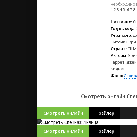
2023
необходимо 
2022
1
2
3
4
5
6
7
8
2021
Название:
С
Год выхода:
Русские
Режиссер:
Дж
СССР
Энтони Бирн
Зарубежн
Страна:
США
Актеры:
Зои 
Гаррет, Джей
Кидман
Жанр:
Сериа
Смотреть онлайн Спец
Смотреть онлайн
Трейлер
Смотреть онлайн
Трейлер