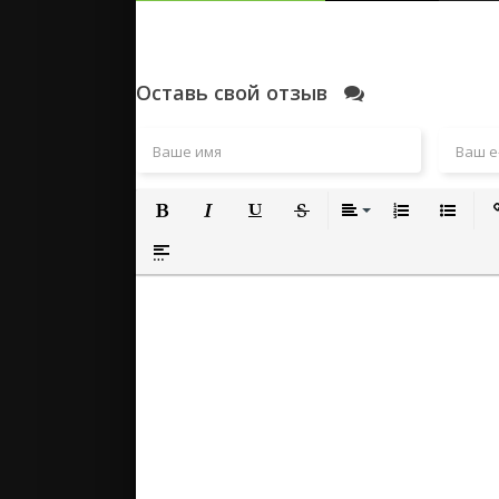
Оставь свой отзыв
Полужирный
Курсив
Подчеркнутый
Зачеркнутый
Выравнивание
Нумерованный
Маркиро
Вс
Вставка спойлера