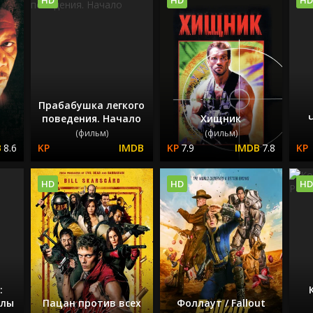
Прабабушка легкого
поведения. Начало
Хищник
(фильм)
(фильм)
8.6
7.9
7.8
HD
HD
HD
:
улы
Пацан против всех
Фоллаут / Fallout