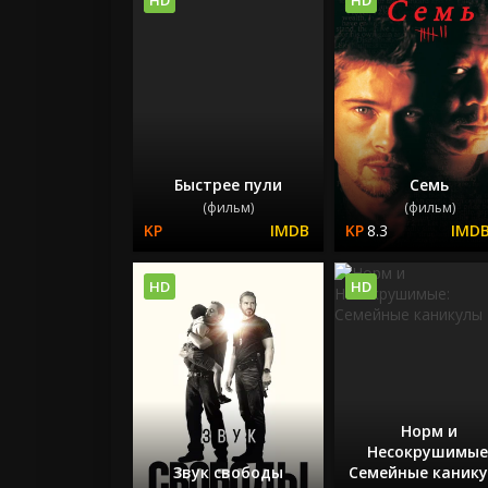
Быстрее пули
Семь
(фильм)
(фильм)
8.3
HD
HD
Норм и
Несокрушимые
Звук свободы
Семейные каник