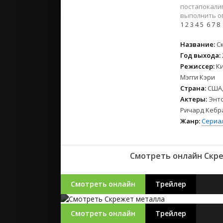
2023
постапокали
2022
выполнить о
1
2
3
4
5
6
7
8
2021
Название:
С
Русские
Год выхода:
СССР
Режиссер:
Ки
Мэгги Кэри
Зарубежн
Страна:
США,
Актеры:
Энто
Ричард Кебра
Жанр:
Сериа
Смотреть онлайн Скре
Смотреть онлайн
Трейлер
Смотреть онлайн
Трейлер