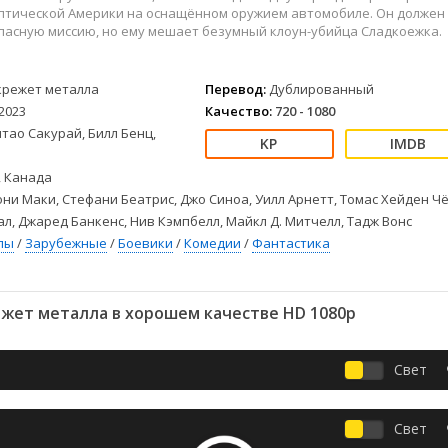
Детективы
2023
Семейные
птической Америки на оснащённом оружием автомобиле. Он должен
Детские
2022
Спорт
пасную миссию, но ему мешает безумный клоун-убийца Сладкоежка.
Драмы
2021
Триллеры
Комедии
Ужасы
крежет металла
Перевод:
Дублированный
Русские
Фантастика
2023
Качество:
720 - 1080
СССР
Фэнтези
тао Сакурай, Билл Бенц,
ые
Зарубежные
 Канада
Фильмы из соцетей
ни Маки, Стефани Беатрис, Джо Синоа, Уилл Арнетт, Томас Хейден Чё
л, Джаред Банкенс, Нив Кэмпбелл, Майкл Д. Митчелл, Тадж Вонс
лы
/
Зарубежные
/
Боевики
/
Комедии
/
Фантастика
жет металла в хорошем качестве HD 1080p
Свет
Свет