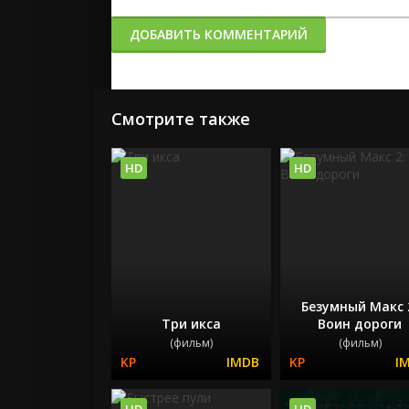
ДОБАВИТЬ КОММЕНТАРИЙ
Смотрите также
HD
HD
Безумный Макс 
Три икса
Воин дороги
(фильм)
(фильм)
HD
HD