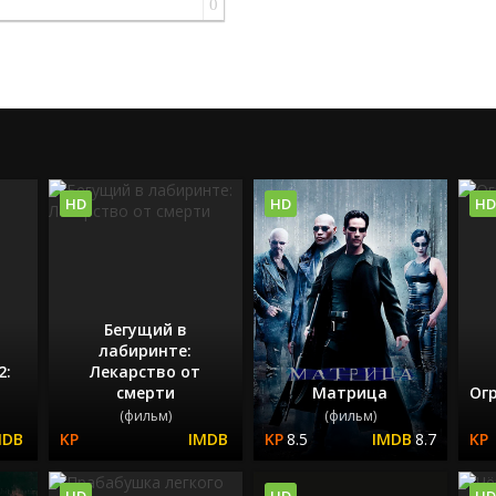
0
HD
HD
HD
Бегущий в
лабиринте:
2:
Лекарство от
смерти
Матрица
Ог
(фильм)
(фильм)
8.5
8.7
HD
HD
HD