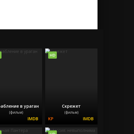
HD
рабление в ураган
Скрежет
(фильм)
(фильм)
HD