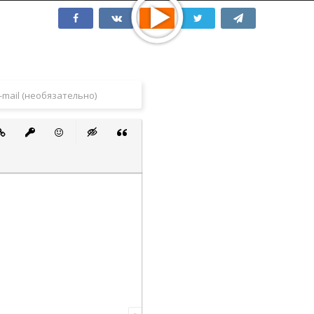
 список
ванный список
тавить ссылку
Вставить защищенную ссылку
Вставить смайлик
Вставка скрытого текста
Вставка цитаты