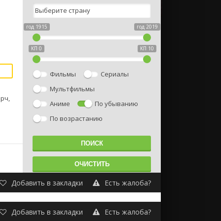
год 1915
год 2019
КП 0
КП 10
Фильмы
Сериалы
Мультфильмы
рч,
Аниме
По убыванию
По возрастанию
Добавить в закладки
Есть жалоба?
Добавить в закладки
Есть жалоба?