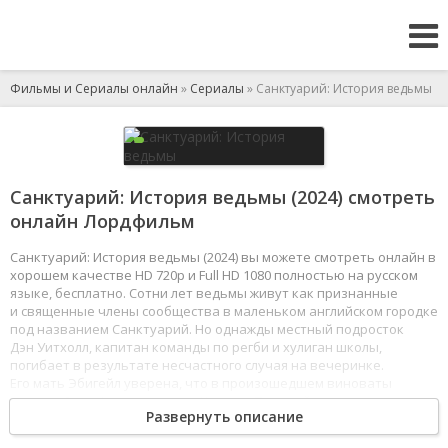
Фильмы и Сериалы онлайн
»
Сериалы
» Санктуарий: История ведьмы
Санктуарий: История ведьмы (2024) смотреть
онлайн Лордфильм
Санктуарий: История ведьмы (2024) вы можете смотреть онлайн в
хорошем качестве HD 720p и Full HD 1080 полностью на русском
языке, бесплатно. Сотни лет ведьмы живут как признанные
и священные члены сообщества в маленьком английском городке
под названием Санктуарий. Но однажды местный подросток
Дэн Уитхолл, капитан команды по регби и хулиган школы,
погибает в результате несчастного случая на вечеринке.
Его мать Эбигейл уверена, что в произошедшем виноваты
ведьма Сара Фенн и ее дочь Харпер. Паранойя и подозрения
Развернуть описание
раскалывают некогда тесное сообщество городка, приводя
к ужасающим последствиям.