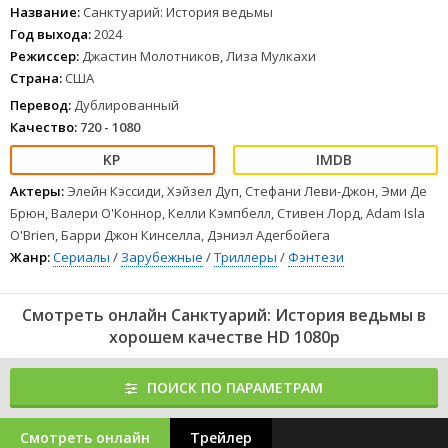
1
2
3
4
5
6
7
8
Название:
Санктуарий: История ведьмы
Год выхода:
2024
Режиссер:
Джастин Молотников, Лиза Мулкахи
Страна:
США
Перевод:
Дублированный
Качество:
720 - 1080
Актеры:
Элейн Кэссиди, Хэйзел Дуп, Стефани Леви-Джон, Эми Де
Брюн, Валери О'Коннор, Келли Кэмпбелл, Стивен Лорд, Adam Isla
O'Brien, Барри Джон Кинселла, Дэниэл Адегбойега
Жанр:
Сериалы
/
Зарубежные
/
Триллеры
/
Фэнтези
Смотреть онлайн Санктуарий: История ведьмы в
хорошем качестве HD 1080p
ПОИСК ПО ПАРАМЕТРАМ
Смотреть онлайн
Трейлер