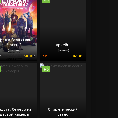
ражи Галактики.
Часть 3
Аркейн
(фильм)
(фильм)
?
?
HD
адуга: Семеро из
Спиритический
шестой камеры
сеанс