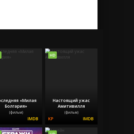
HD
оследняя «Милая
Настоящий ужас
Болгария»
Амитивилля
(фильм)
(фильм)
HD