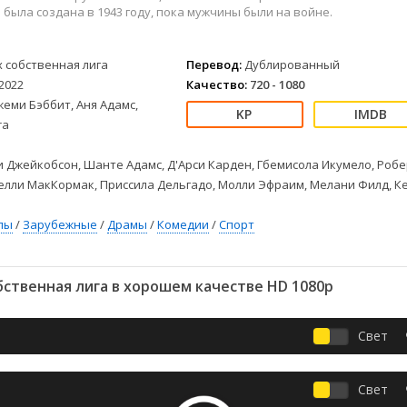
Детективы
2023
Семейные
я была создана в 1943 году, пока мужчины были на войне.
Детские
2022
Спорт
Драмы
2021
Триллеры
х собственная лига
Перевод:
Дублированный
Комедии
Ужасы
2022
Качество:
720 - 1080
Русские
Фантастика
еми Бэббит, Аня Адамс,
СССР
Фэнтези
ra
ые
Зарубежные
 Джейкобсон, Шанте Адамс, Д'Арси Карден, Гбемисола Икумело, Роб
Фильмы из соцетей
елли МакКормак, Приссила Дельгадо, Молли Эфраим, Мелани Филд, К
лы
/
Зарубежные
/
Драмы
/
Комедии
/
Спорт
ственная лига в хорошем качестве HD 1080p
Свет
Свет