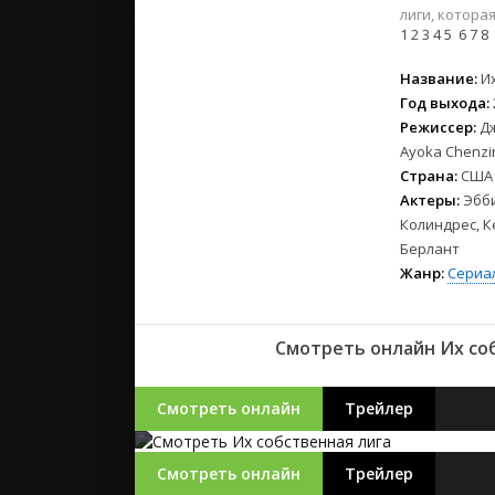
2023
лиги, котора
2022
1
2
3
4
5
6
7
8
2021
Название:
И
Год выхода:
Русские
Режиссер:
Дж
СССР
Ayoka Chenzi
Зарубежн
Страна:
США
Актеры:
Эбби
Колиндрес, К
Берлант
Жанр:
Сериа
Смотреть онлайн Их соб
Смотреть онлайн
Трейлер
Смотреть онлайн
Трейлер