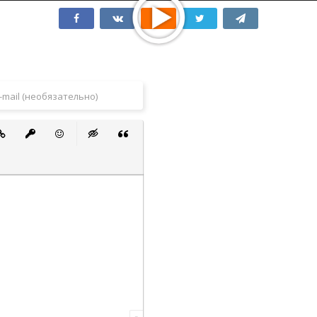
 список
ванный список
тавить ссылку
Вставить защищенную ссылку
Вставить смайлик
Вставка скрытого текста
Вставка цитаты