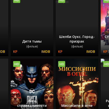
Шелби Оукс. Город-
Ст
Дитя тьмы
призрак
(фильм)
(фильм)
HD
HD
HD
Лига
Р
справедливости
Миссисипи в огне