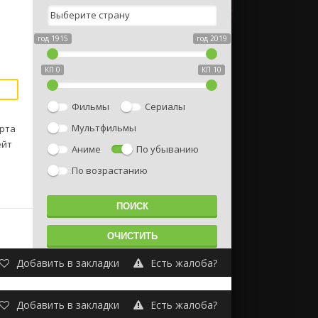
год 1915
год 2019
КП 0
КП 10
Фильмы
Сериалы
Мультфильмы
ерта
ейт
Аниме
По убыванию
По возрастанию
Добавить в закладки
Есть жалоба?
Добавить в закладки
Есть жалоба?