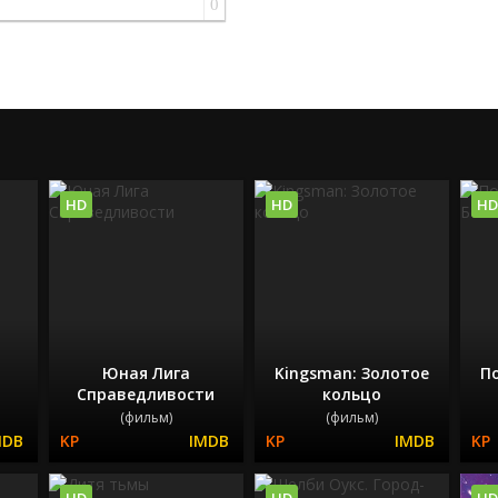
0
HD
HD
HD
Юная Лига
Kingsman: Золотое
П
Справедливости
кольцо
(фильм)
(фильм)
HD
HD
HD