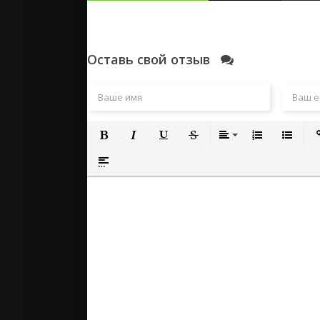
Оставь свой отзыв
Полужирный
Курсив
Подчеркнутый
Зачеркнутый
Выравнивание
Нумерованный
Маркиро
Вс
Вставка спойлера