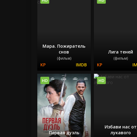
Мара. Пожиратель
снов
Лига теней
(фильм)
(фильм)
HD
HD
Избави нас от
Первая дуэль
лукавого