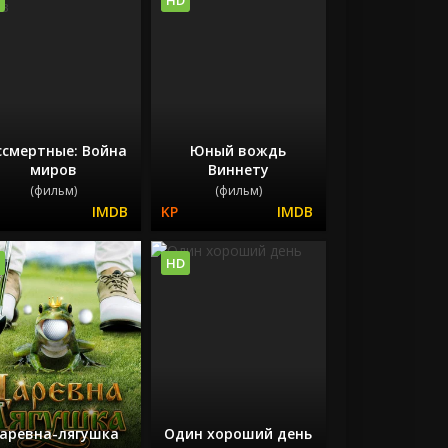
ссмертные: Война
Юный вождь
миров
Виннету
(фильм)
(фильм)
HD
аревна-лягушка
Один хороший день