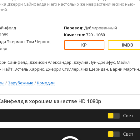
Детективы
2023
Семейные
ика Джерри Сайнфелда и его настолько же неврастенических нью-
Детские
2022
Спорт
зей.
Драмы
2021
Триллеры
Комедии
Ужасы
айнфелд
Перевод:
Дублированный
Русские
Фантастика
1989
Качество:
720 - 1080
СССР
Фэнтези
нди Экерман, Том Черонс,
берг
ые
Зарубежные
Фильмы из соцетей
ри Сайнфелд, Джейсон Александер, Джулия Луи-Дрейфус, Майкл
н Найт, Эстель Харрис, Джерри Стиллер, Лиз Шеридан, Барни Мартин,
лы
/
Зарубежные
/
Комедии
Сайнфелд в хорошем качестве HD 1080p
Свет
Свет