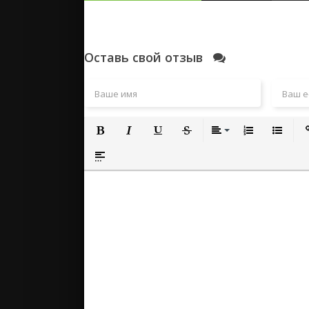
Оставь свой отзыв
Полужирный
Курсив
Подчеркнутый
Зачеркнутый
Выравнивание
Нумерованный
Маркиро
Вс
Вставка спойлера