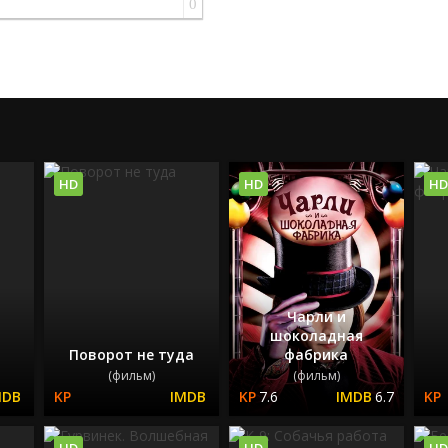
0
HD
HD
HD
Чарли и
шоколадная
Поворот не туда
фабрика
(фильм)
(фильм)
7.6
6.7
HD
HD
HD