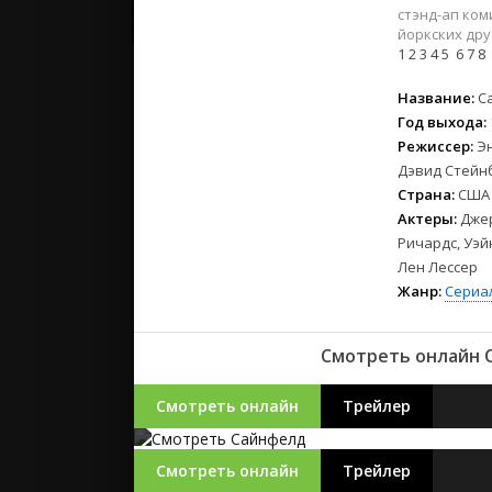
2023
стэнд-ап ком
2022
йоркских дру
1
2
3
4
5
6
7
8
2021
Название:
С
Русские
Год выхода:
СССР
Режиссер:
Э
Дэвид Стейн
Зарубежн
Страна:
США
Актеры:
Джер
Ричардс, Уэй
Лен Лессер
Жанр:
Сериа
Смотреть онлайн 
Смотреть онлайн
Трейлер
Смотреть онлайн
Трейлер