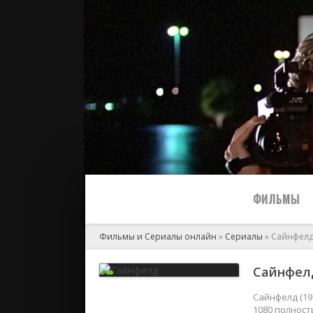
ФИЛЬМЫ
Фильмы и Сериалы онлайн
»
Сериалы
» Сайнфел
Все
Сайнфелд
2024
Сайнфелд (19
1080 полност