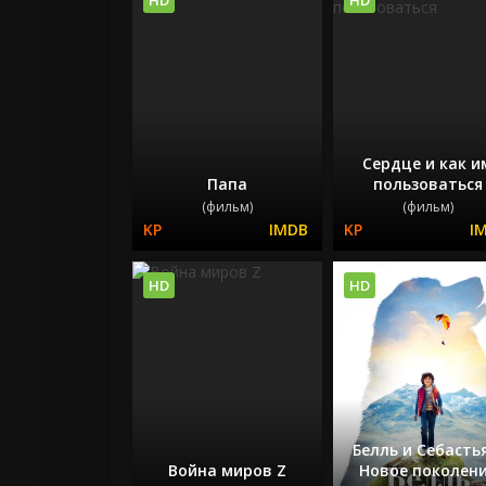
Сердце и как и
Папа
пользоваться
(фильм)
(фильм)
HD
HD
Белль и Себасть
Война миров Z
Новое поколен