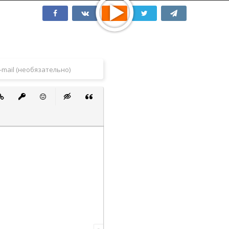
 список
ванный список
тавить ссылку
Вставить защищенную ссылку
Вставить смайлик
Вставка скрытого текста
Вставка цитаты