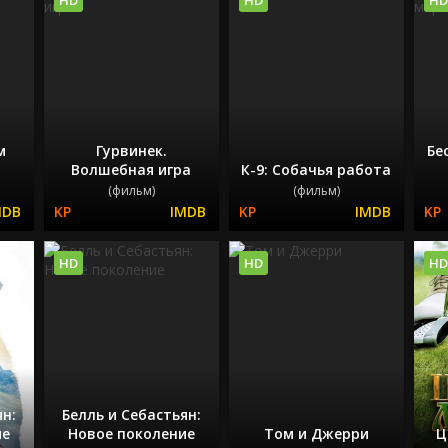
м
Гурвинек.
Бе
Волшебная игра
К-9: Собачья работа
(фильм)
(фильм)
HD
HD
HD
ян:
Белль и Себастьян:
ие
Новое поколение
Том и Джерри
Ц