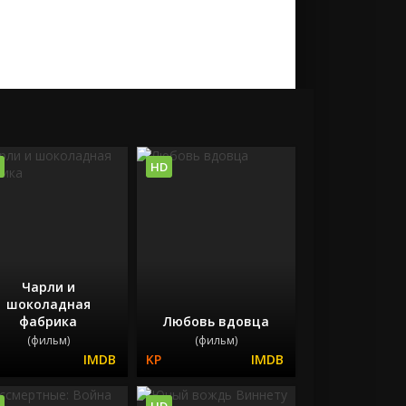
HD
Чарли и
шоколадная
фабрика
Любовь вдовца
(фильм)
(фильм)
HD