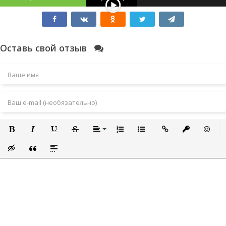
Оставь свой отзыв
Полужирный
Курсив
Подчеркнутый
Зачеркнутый
Выравнивание
Нумерованный список
Маркированный список
Вставить ссылку
Вставить за
Встави
Вставка скрытого текста
Вставка цитаты
Вставка спойлера