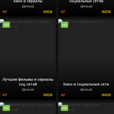
кино и сериалы
социальных сетей
(фильм)
(фильм)
HD
HD
Лучшие фильмы и сериалы
соц сетей
Кино и социальные сети
(фильм)
(фильм)
HD
HD