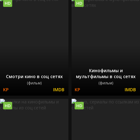
HD
HD
Кинофильмы и
Смотри кино в соц сетях
мультфильмы в соц сетях
(фильм)
(фильм)
HD
HD