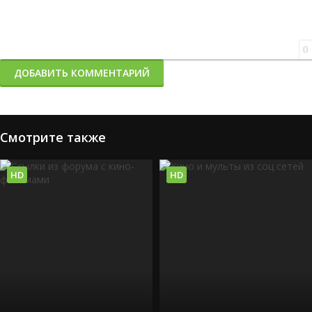
0
ДОБАВИТЬ КОММЕНТАРИЙ
Смотрите также
HD
HD