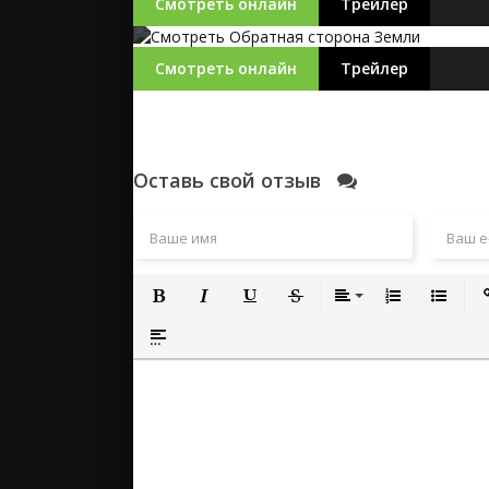
Смотреть онлайн
Трейлер
Смотреть онлайн
Трейлер
Оставь свой отзыв
Полужирный
Курсив
Подчеркнутый
Зачеркнутый
Выравнивание
Нумерованный
Маркиро
Вс
Вставка спойлера