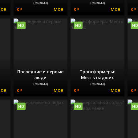
(фильм)
(фильм)
HD
HD
HD
Последние и первые
Трансформеры:
люди
Месть падших
(фильм)
(фильм)
HD
HD
HD