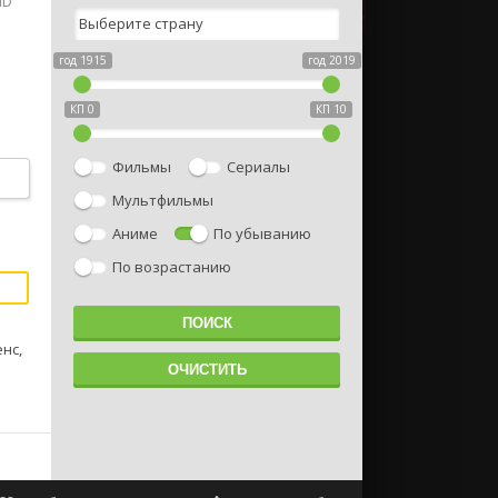
HD
год 1915
год 2019
КП 0
КП 10
Фильмы
Сериалы
Мультфильмы
Аниме
По убыванию
По возрастанию
нс,