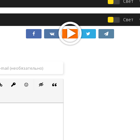
Свет
Свет
 список
ванный список
тавить ссылку
Вставить защищенную ссылку
Вставить смайлик
Вставка скрытого текста
Вставка цитаты