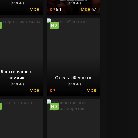
(фильм)
(фильм)
6.1
6.1
HD
В потерянных
землях
Отель «Феникс»
(фильм)
(фильм)
HD