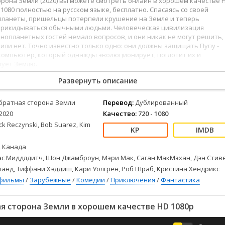
рона Земли (2020) вы можете смотреть онлайн в хорошем качестве 
Детективы
2023
Семейные
D 1080 полностью на русском языке, бесплатно. Спасаясь со своей
Детские
2022
Спорт
ланеты, пришельцы потерпели крушение на Земле и теперь
Драмы
2021
Триллеры
рикидываться обычными людьми. Человеческая цивилизация
нопланетных гостей немало вопросов, и они никак не могут решить,
Комедии
Ужасы
или нет. Точно известно только одно: они должны защищать Пупу -
Русские
Фантастика
компьютер, который однажды эволюционирует, поглотит их и
ует Землю.
СССР
Фэнтези
ые
Зарубежные
Развернуть описание
Фильмы из соцетей
братная сторона Земли
Перевод:
Дублированный
2020
Качество:
720 - 1080
ck Reczynski, Bob Suarez, Kim
 Канада
с Миддлдитч, Шон Джамброун, Мэри Мак, Саган МакМэхан, Дэн Стиве
анд, Тиффани Хэддиш, Кари Уолгрен, Роб Шраб, Кристина Хендрикс
фильмы
/
Зарубежные
/
Комедии
/
Приключения
/
Фантастика
я сторона Земли в хорошем качестве HD 1080p