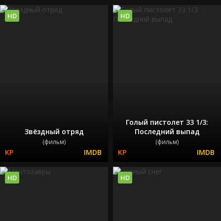
HD
HD
Голый пистолет 33 1/3:
Звёздный отряд
Последний выпад
(фильм)
(фильм)
HD
HD