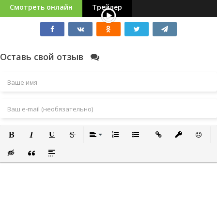
Смотреть онлайн
Трейлер
Оставь свой отзыв
Полужирный
Курсив
Подчеркнутый
Зачеркнутый
Выравнивание
Нумерованный список
Маркированный список
Вставить ссылку
Вставить за
Встави
Вставка скрытого текста
Вставка цитаты
Вставка спойлера