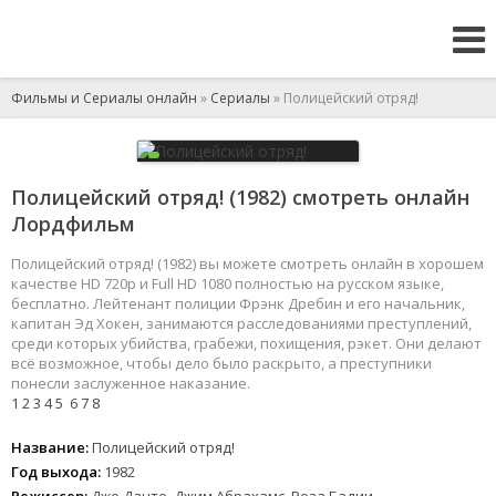
Фильмы и Сериалы онлайн
»
Сериалы
» Полицейский отряд!
Полицейский отряд! (1982) смотреть онлайн
Лордфильм
Полицейский отряд! (1982) вы можете смотреть онлайн в хорошем
качестве HD 720p и Full HD 1080 полностью на русском языке,
бесплатно. Лейтенант полиции Фрэнк Дребин и его начальник,
капитан Эд Хокен, занимаются расследованиями преступлений,
среди которых убийства, грабежи, похищения, рэкет. Они делают
всё возможное, чтобы дело было раскрыто, а преступники
понесли заслуженное наказание.
1
2
3
4
5
6
7
8
Название:
Полицейский отряд!
Год выхода:
1982