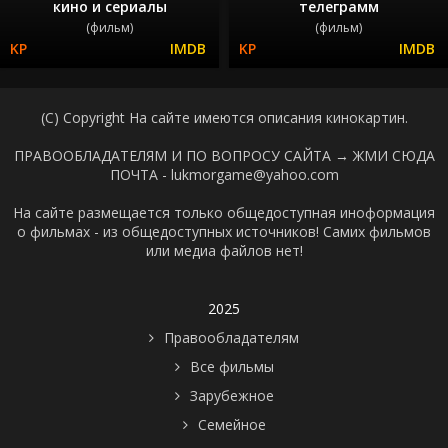
кино и сериалы
телеграмм
(фильм)
(фильм)
(C) Copyright На сайте имеются описания кинокартин.
ПРАВООБЛАДАТЕЛЯМ И ПО ВОПРОСУ САЙТА →
ЖМИ СЮДА
ПОЧТА - lukmorgame@yahoo.com
На сайте размещается только общедоступная иноформация
о фильмах - из общедоступных источников! Самих фильмов
или медиа файлов нет!
2025
Правообладателям
Все фильмы
Зарубежное
Семейное