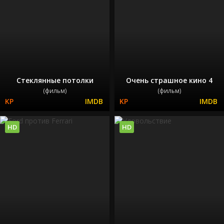
Стеклянные потолки
Очень страшное кино 4
(фильм)
(фильм)
HD
HD