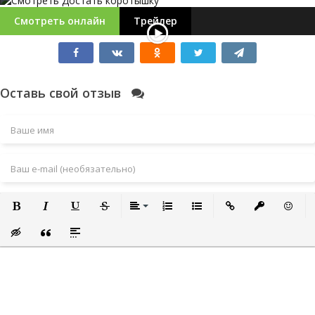
Смотреть онлайн
Трейлер
Оставь свой отзыв
Полужирный
Курсив
Подчеркнутый
Зачеркнутый
Выравнивание
Нумерованный список
Маркированный список
Вставить ссылку
Вставить за
Встави
Вставка скрытого текста
Вставка цитаты
Вставка спойлера