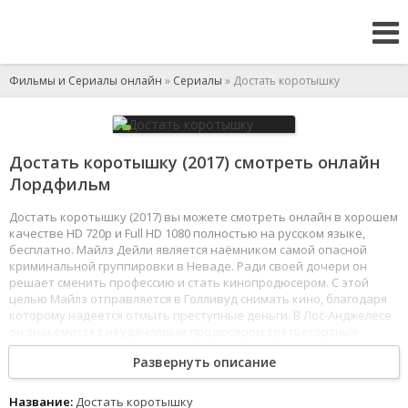
Фильмы и Сериалы онлайн
»
Сериалы
» Достать коротышку
Достать коротышку (2017) смотреть онлайн
Лордфильм
Достать коротышку (2017) вы можете смотреть онлайн в хорошем
качестве HD 720p и Full HD 1080 полностью на русском языке,
бесплатно. Майлз Дейли является наёмником самой опасной
криминальной группировки в Неваде. Ради своей дочери он
решает сменить профессию и стать кинопродюсером. С этой
целью Майлз отправляется в Голливуд снимать кино, благодаря
которому надеется отмыть преступные деньги. В Лос-Анджелесе
он знакомится с неудачливым продюсером третьесортных
фильмов, который становится его партнёром. Однако бывшие
Развернуть описание
коллеги Майлза не хотят отпускать его и вскоре вслед за ним
приезжают в Лос-Анджелес.
1
2
3
4
5
6
7
8
Название:
Достать коротышку