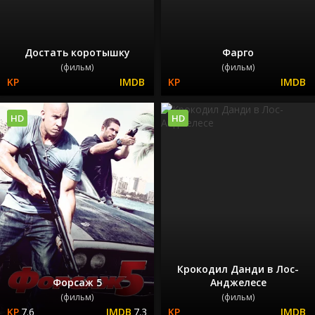
Достать коротышку
Фарго
(фильм)
(фильм)
HD
HD
Крокодил Данди в Лос-
Форсаж 5
Анджелесе
(фильм)
(фильм)
7.6
7.3