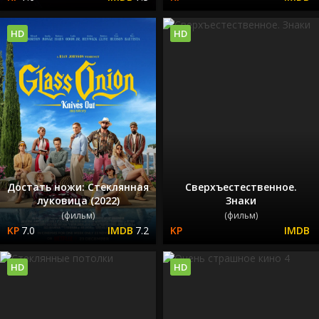
HD
HD
Достать ножи: Стеклянная
Сверхъестественное.
луковица (2022)
Знаки
(фильм)
(фильм)
7.0
7.2
HD
HD